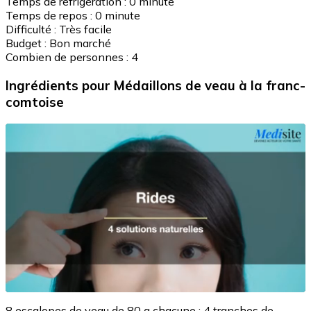
Temps de réfrigération :
0 minute
Temps de repos :
0 minute
Difficulté :
Très facile
Budget :
Bon marché
Combien de personnes :
4
Ingrédients
pour Médaillons de veau à la franc-
comtoise
8 escalopes de veau de 80 g chacune ; 4 tranches de