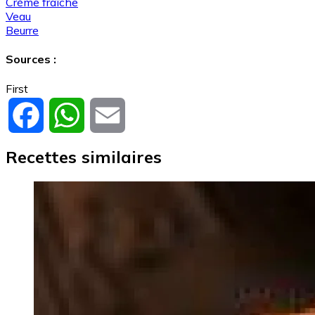
Crème fraîche
Veau
Beurre
Sources :
First
Facebook
WhatsApp
Email
Recettes similaires
Image