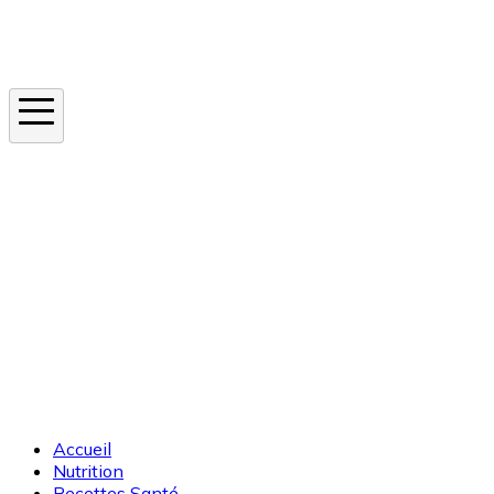
Instagram
En ce moment
Canicule
Cancer de la peau
Apnée du sommeil
Moustique tigre
Accueil
Nutrition
Recettes Santé