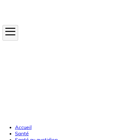
Instagram
En ce moment
Canicule
Cancer de la peau
Apnée du sommeil
Moustique tigre
Accueil
Santé
Santé au quotidien