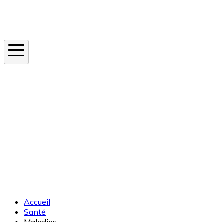
Instagram
En ce moment
Canicule
Cancer de la peau
Apnée du sommeil
Moustique tigre
Accueil
Santé
Maladies