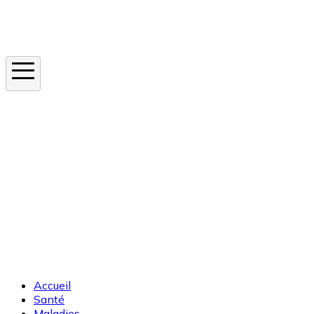
Instagram
En ce moment
Canicule
Cancer de la peau
Apnée du sommeil
Moustique tigre
Accueil
Santé
Maladies