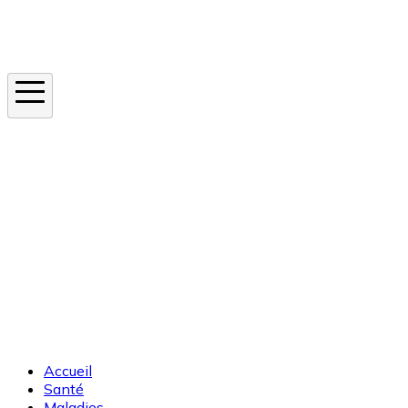
Instagram
En ce moment
Canicule
Cancer de la peau
Apnée du sommeil
Moustique tigre
Accueil
Santé
Maladies