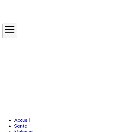
Instagram
En ce moment
Canicule
Cancer de la peau
Apnée du sommeil
Moustique tigre
Accueil
Santé
Maladies