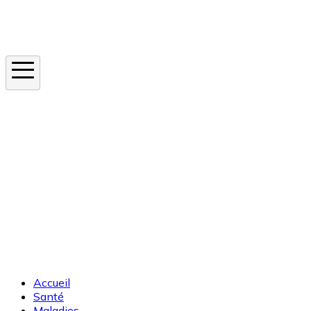
Instagram
En ce moment
Canicule
Cancer de la peau
Apnée du sommeil
Moustique tigre
Accueil
Santé
Maladies