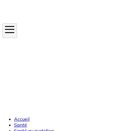
Instagram
En ce moment
Canicule
Cancer de la peau
Apnée du sommeil
Moustique tigre
Accueil
Santé
Santé au quotidien