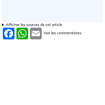
Afficher les sources de cet article
Voir les commentaires
Facebook
WhatsApp
Email