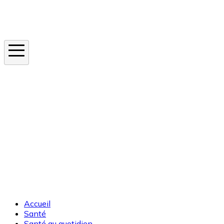
Instagram
En ce moment
Canicule
Cancer de la peau
Apnée du sommeil
Moustique tigre
Accueil
Santé
Santé au quotidien