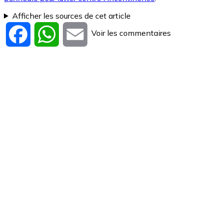
Afficher les sources de cet article
Voir les commentaires
Facebook
WhatsApp
Email