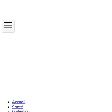
Instagram
En ce moment
Canicule
Cancer de la peau
Apnée du sommeil
Moustique tigre
Accueil
Santé
Maladies