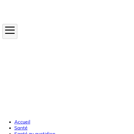
Instagram
En ce moment
Canicule
Cancer de la peau
Apnée du sommeil
Moustique tigre
Accueil
Santé
Santé au quotidien