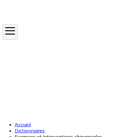
Instagram
En ce moment
Canicule
Cancer de la peau
Apnée du sommeil
Moustique tigre
Accueil
Dictionnaires
Examens et Interventions chirurgicales