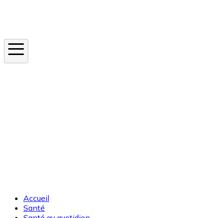
Instagram
En ce moment
Canicule
Cancer de la peau
Apnée du sommeil
Moustique tigre
Accueil
Santé
Santé au quotidien