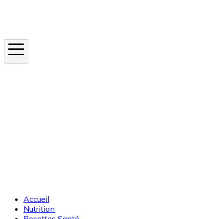
Instagram
En ce moment
Canicule
Cancer de la peau
Apnée du sommeil
Moustique tigre
Accueil
Nutrition
Recettes Santé