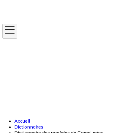
Instagram
En ce moment
Canicule
Cancer de la peau
Apnée du sommeil
Moustique tigre
Accueil
Dictionnaires
Dictionnaire des remèdes de Grand-mère