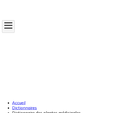
Instagram
En ce moment
Canicule
Cancer de la peau
Apnée du sommeil
Moustique tigre
Accueil
Dictionnaires
Dictionnaire des plantes médicinales