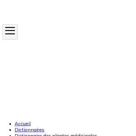
Instagram
En ce moment
Canicule
Cancer de la peau
Apnée du sommeil
Moustique tigre
Accueil
Dictionnaires
Dictionnaire des plantes médicinales