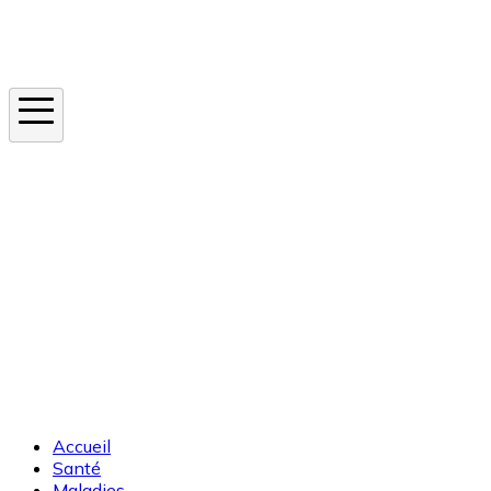
Instagram
En ce moment
Canicule
Cancer de la peau
Apnée du sommeil
Moustique tigre
Accueil
Santé
Maladies