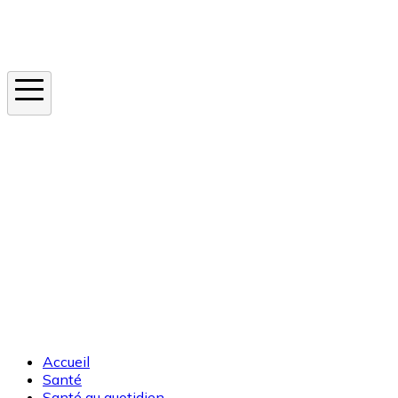
Instagram
En ce moment
Canicule
Cancer de la peau
Apnée du sommeil
Moustique tigre
Accueil
Santé
Santé au quotidien