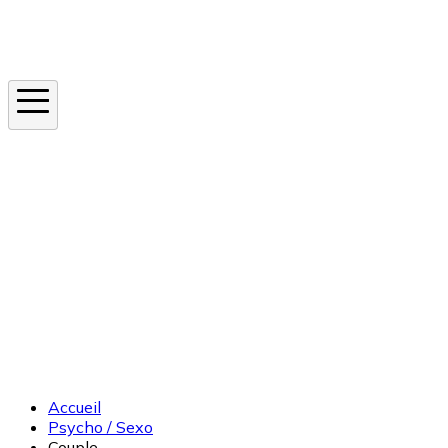
Instagram
En ce moment
Canicule
Cancer de la peau
Apnée du sommeil
Moustique tigre
Accueil
Psycho / Sexo
Couple