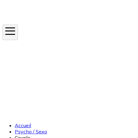
Instagram
En ce moment
Canicule
Cancer de la peau
Apnée du sommeil
Moustique tigre
Accueil
Psycho / Sexo
Couple