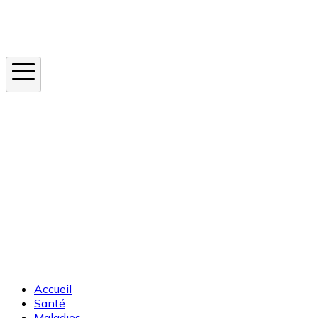
Instagram
En ce moment
Canicule
Cancer de la peau
Apnée du sommeil
Moustique tigre
Accueil
Santé
Maladies