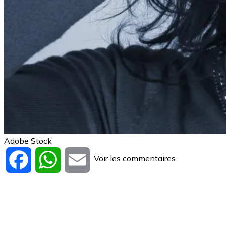
Adobe Stock
Voir les commentaires
Facebook
WhatsApp
Email