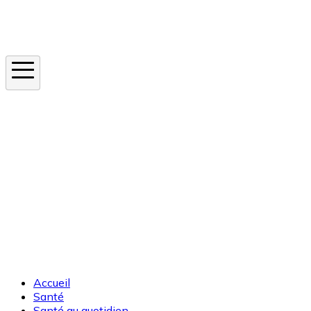
Instagram
En ce moment
Canicule
Cancer de la peau
Apnée du sommeil
Moustique tigre
Accueil
Santé
Santé au quotidien