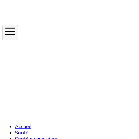
Instagram
En ce moment
Canicule
Cancer de la peau
Apnée du sommeil
Moustique tigre
Accueil
Santé
Santé au quotidien