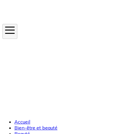
Instagram
En ce moment
Canicule
Cancer de la peau
Apnée du sommeil
Moustique tigre
Accueil
Bien-être et beauté
Beauté