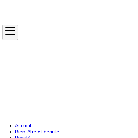
Instagram
En ce moment
Canicule
Cancer de la peau
Apnée du sommeil
Moustique tigre
Accueil
Bien-être et beauté
Beauté