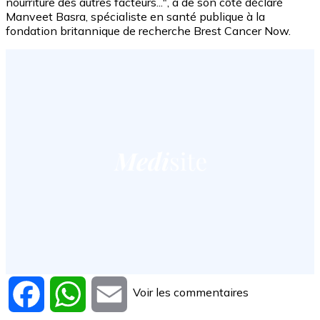
nourriture des autres facteurs...", a de son côté déclaré
Manveet Basra, spécialiste en santé publique à la
fondation britannique de recherche Brest Cancer Now.
Voir les commentaires
Facebook
WhatsApp
Email