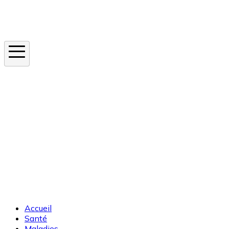
Instagram
En ce moment
Canicule
Cancer de la peau
Apnée du sommeil
Moustique tigre
Accueil
Santé
Maladies