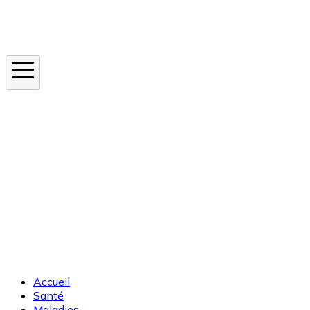
Instagram
En ce moment
Canicule
Cancer de la peau
Apnée du sommeil
Moustique tigre
Accueil
Santé
Maladies