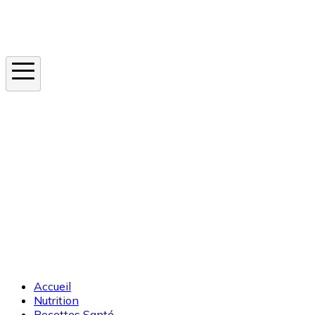
Instagram
En ce moment
Canicule
Cancer de la peau
Apnée du sommeil
Moustique tigre
Accueil
Nutrition
Recettes Santé