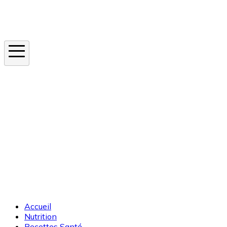
Instagram
En ce moment
Canicule
Cancer de la peau
Apnée du sommeil
Moustique tigre
Accueil
Nutrition
Recettes Santé