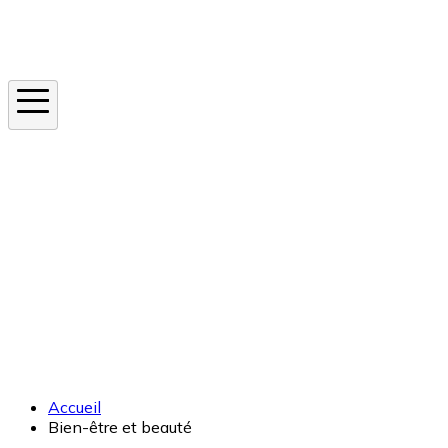
Instagram
En ce moment
Canicule
Cancer de la peau
Apnée du sommeil
Moustique tigre
Accueil
Bien-être et beauté