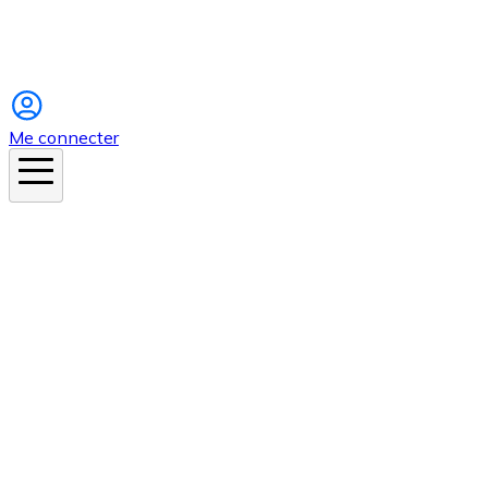
Instagram
Me connecter
En ce moment
Canicule
Cancer de la peau
Apnée du sommeil
Moustique tigre