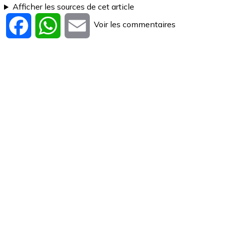
Afficher les sources de cet article
Voir les commentaires
Facebook
WhatsApp
Email