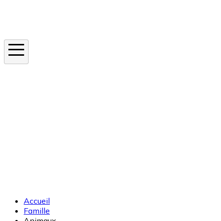
Instagram
En ce moment
Canicule
Cancer de la peau
Apnée du sommeil
Moustique tigre
Accueil
Famille
Animaux