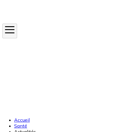
Instagram
En ce moment
Canicule
Cancer de la peau
Apnée du sommeil
Moustique tigre
Accueil
Santé
Actualités