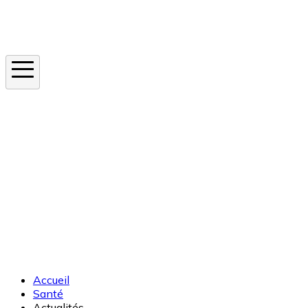
Instagram
En ce moment
Canicule
Cancer de la peau
Apnée du sommeil
Moustique tigre
Accueil
Santé
Actualités