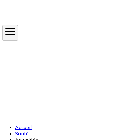
Instagram
En ce moment
Canicule
Cancer de la peau
Apnée du sommeil
Moustique tigre
Accueil
Santé
Actualités