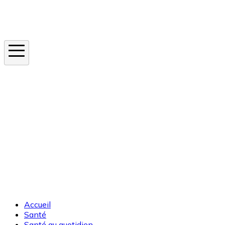
Instagram
En ce moment
Canicule
Cancer de la peau
Apnée du sommeil
Moustique tigre
Accueil
Santé
Santé au quotidien