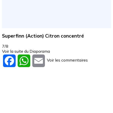
Superfinn (Action) Citron concentré
7/8
Voir la suite du Diaporama
Voir les commentaires
Facebook
WhatsApp
Email