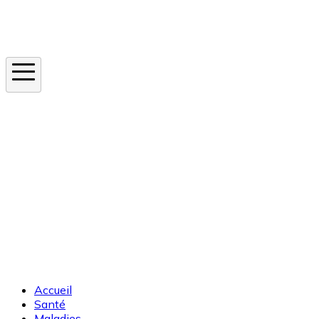
Instagram
En ce moment
Canicule
Cancer de la peau
Apnée du sommeil
Moustique tigre
Accueil
Santé
Maladies