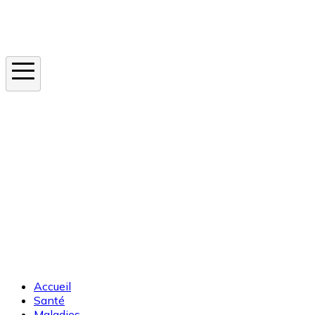
Instagram
En ce moment
Canicule
Cancer de la peau
Apnée du sommeil
Moustique tigre
Accueil
Santé
Maladies