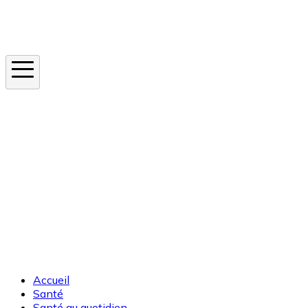
Instagram
En ce moment
Canicule
Cancer de la peau
Apnée du sommeil
Moustique tigre
Accueil
Santé
Santé au quotidien