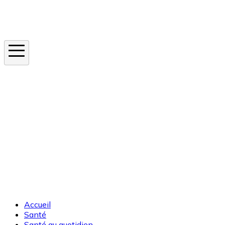
Instagram
En ce moment
Canicule
Cancer de la peau
Apnée du sommeil
Moustique tigre
Accueil
Santé
Santé au quotidien