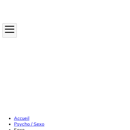
Instagram
En ce moment
Canicule
Cancer de la peau
Apnée du sommeil
Moustique tigre
Accueil
Psycho / Sexo
Sexo