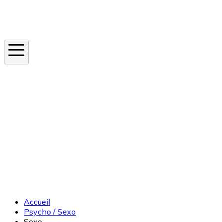
Instagram
En ce moment
Canicule
Cancer de la peau
Apnée du sommeil
Moustique tigre
Accueil
Psycho / Sexo
Sexo