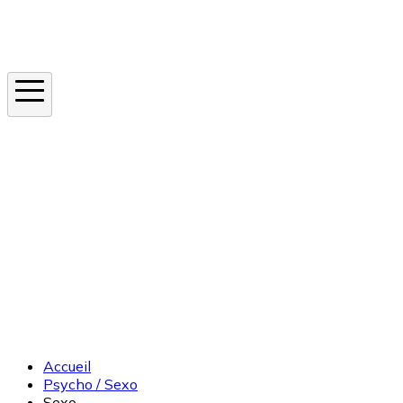
Instagram
En ce moment
Canicule
Cancer de la peau
Apnée du sommeil
Moustique tigre
Accueil
Psycho / Sexo
Sexo