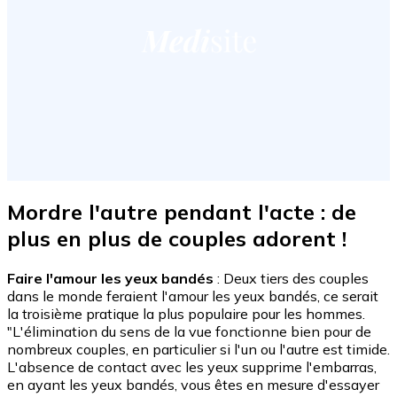
Mordre l'autre pendant l'acte : de
plus en plus de couples adorent !
Faire l'amour les yeux bandés
: Deux tiers des couples
dans le monde feraient l'amour les yeux bandés, ce serait
la troisième pratique la plus populaire pour les hommes.
"L'élimination du sens de la vue fonctionne bien pour de
nombreux couples, en particulier si l'un ou l'autre est timide.
L'absence de contact avec les yeux supprime l'embarras,
en ayant les yeux bandés, vous êtes en mesure d'essayer