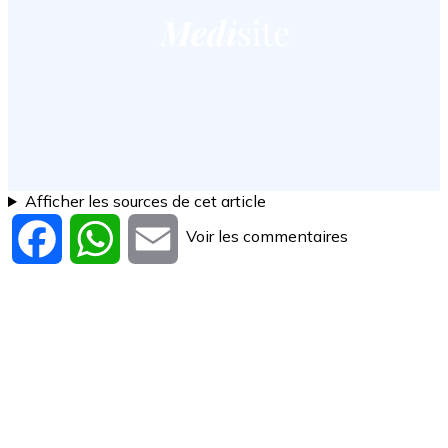
Afficher les sources de cet article
Voir les commentaires
Facebook
WhatsApp
Email