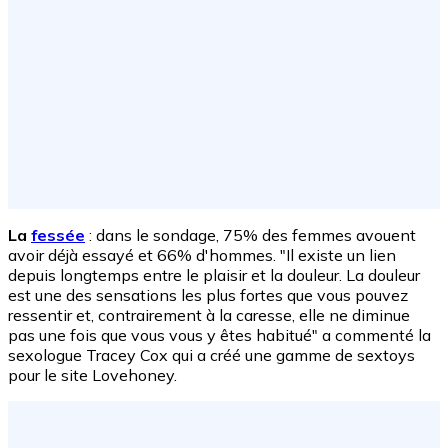
La
fessée
: dans le sondage, 75% des femmes avouent
avoir déjà essayé et 66% d'hommes. "Il existe un lien
depuis longtemps entre le plaisir et la douleur. La douleur
est une des sensations les plus fortes que vous pouvez
ressentir et, contrairement à la caresse, elle ne diminue
pas une fois que vous vous y êtes habitué" a commenté la
sexologue Tracey Cox qui a créé une gamme de sextoys
pour le site Lovehoney.