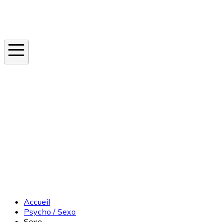
Instagram
En ce moment
Canicule
Cancer de la peau
Apnée du sommeil
Moustique tigre
Accueil
Psycho / Sexo
Sexo