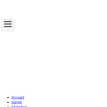
Instagram
En ce moment
Canicule
Cancer de la peau
Apnée du sommeil
Moustique tigre
Accueil
Santé
Maladies