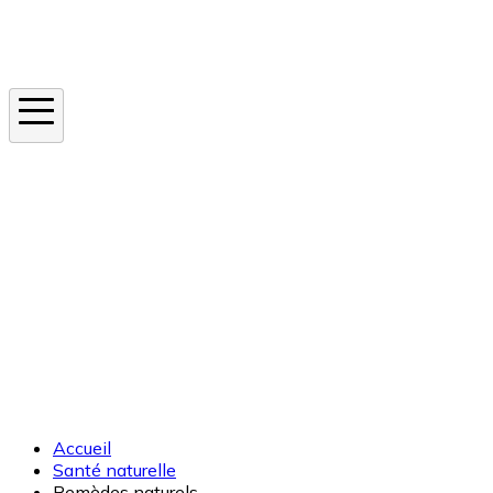
Instagram
En ce moment
Canicule
Cancer de la peau
Apnée du sommeil
Moustique tigre
Accueil
Santé naturelle
Remèdes naturels