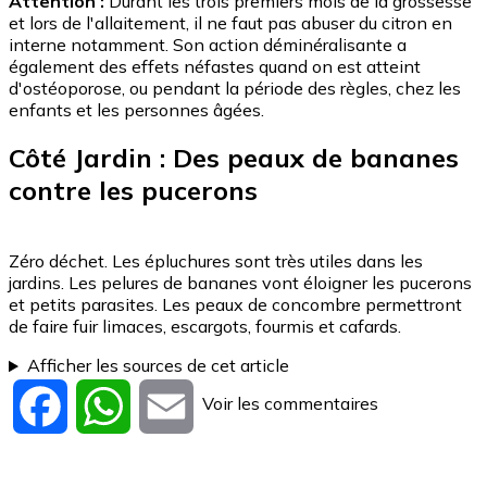
Attention :
Durant les trois premiers mois de la grossesse
et lors de l'allaitement, il ne faut pas abuser du citron en
interne notamment. Son action déminéralisante a
également des effets néfastes quand on est atteint
d'ostéoporose, ou pendant la période des règles, chez les
enfants et les personnes âgées.
Côté Jardin : Des peaux de bananes
contre les pucerons
Zéro déchet. Les épluchures sont très utiles dans les
jardins. Les pelures de bananes vont éloigner les pucerons
et petits parasites. Les peaux de concombre permettront
de faire fuir limaces, escargots, fourmis et cafards.
Afficher les sources de cet article
Voir les commentaires
Facebook
WhatsApp
Email