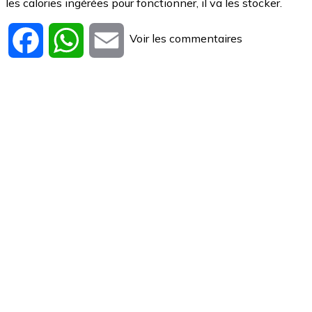
les calories ingérées pour fonctionner, il va les stocker.
Voir les commentaires
Facebook
WhatsApp
Email