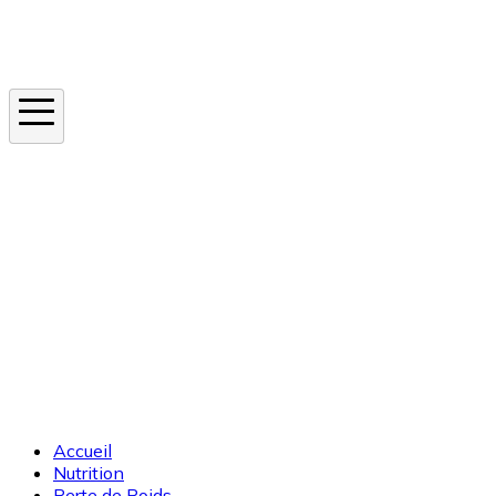
Instagram
En ce moment
Canicule
Cancer de la peau
Apnée du sommeil
Moustique tigre
Accueil
Nutrition
Perte de Poids