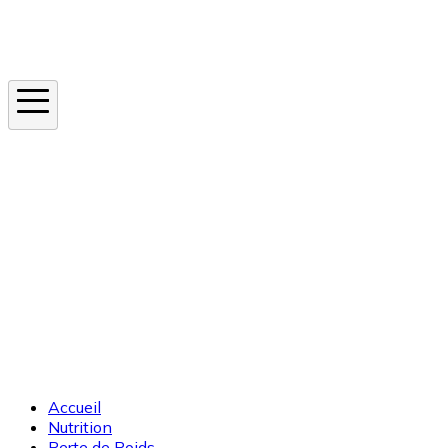
Instagram
En ce moment
Canicule
Cancer de la peau
Apnée du sommeil
Moustique tigre
Accueil
Nutrition
Perte de Poids